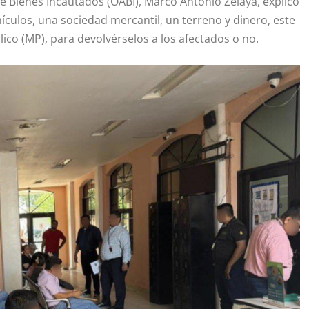
de Bienes Incautados (OABI), Marco Antonio Zelaya, explicó
ículos, una sociedad mercantil, un terreno y dinero, este
lico (MP), para devolvérselos a los afectados o no.