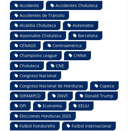
Accidente
Accidentes Choluteca
Accidentes de Tránsito
Alcaldía Choluteca
Asesinatos
Asesinatos Choluteca
Barcelona
CENAOS
Centroamérica
Champions League
CHINA
Choluteca
CNE
Congreso Nacional
Congreso Nacional de Honduras
Copeco
DIPAMPCO
DNVT
Donald Trump
DPI
Economía
EEUU
Elecciones Honduras 2025
Futbol hondureño
Futbol internacional