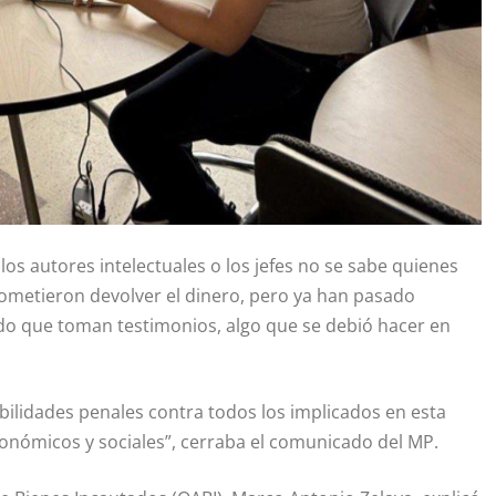
s autores intelectuales o los jefes no se sabe quienes
ometieron devolver el dinero, pero ya han pasado
o que toman testimonios, algo que se debió hacer en
lidades penales contra todos los implicados en esta
económicos y sociales”, cerraba el comunicado del MP.