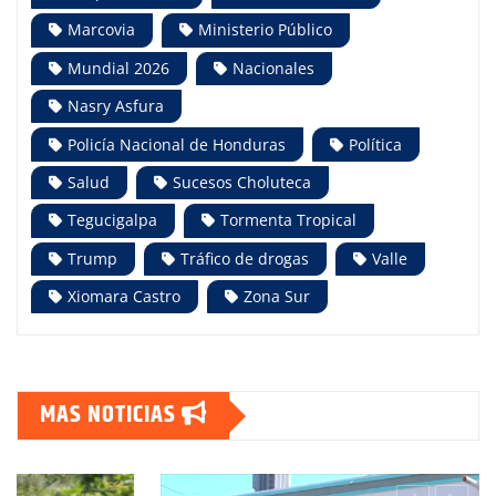
Marcovia
Ministerio Público
Mundial 2026
Nacionales
Nasry Asfura
Policía Nacional de Honduras
Política
Salud
Sucesos Choluteca
Tegucigalpa
Tormenta Tropical
Trump
Tráfico de drogas
Valle
Xiomara Castro
Zona Sur
MAS NOTICIAS