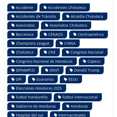
Accidente
Accidentes Choluteca
Accidentes de Tránsito
Alcaldía Choluteca
Asesinatos
Asesinatos Choluteca
Barcelona
CENAOS
Centroamérica
Champions League
CHINA
Choluteca
CNE
Congreso Nacional
Congreso Nacional de Honduras
Copeco
DIPAMPCO
DNVT
Donald Trump
DPI
Economía
EEUU
Elecciones Honduras 2025
Futbol hondureño
Futbol internacional
Gobierno de Honduras
Honduras
Hospital del sur
Internacionales