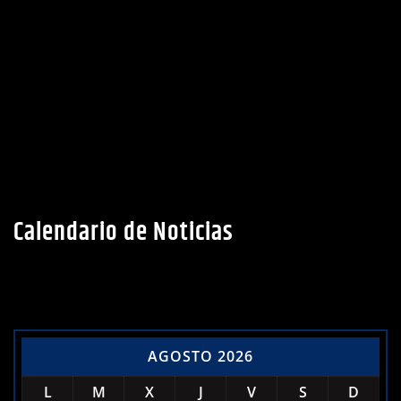
Calendario de Noticias
AGOSTO 2026
L
M
X
J
V
S
D