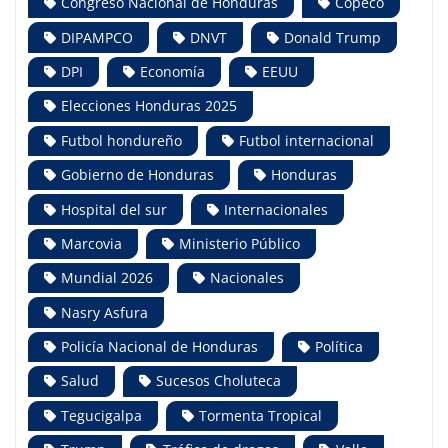
Congreso Nacional de Honduras
Copeco
DIPAMPCO
DNVT
Donald Trump
DPI
Economía
EEUU
Elecciones Honduras 2025
Futbol hondureño
Futbol internacional
Gobierno de Honduras
Honduras
Hospital del sur
Internacionales
Marcovia
Ministerio Público
Mundial 2026
Nacionales
Nasry Asfura
Policía Nacional de Honduras
Política
Salud
Sucesos Choluteca
Tegucigalpa
Tormenta Tropical