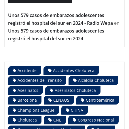
Unos 579 casos de embarazos adolescentes
registró el hospital del sur en 2024 - Radio Wepa
en
Unos 579 casos de embarazos adolescentes
registró el hospital del sur en 2024
Accidente
Accidentes Choluteca
Accidentes de Tránsito
Alcaldía Choluteca
Asesinatos
Asesinatos Choluteca
Barcelona
CENAOS
Centroamérica
Champions League
CHINA
Choluteca
CNE
Congreso Nacional