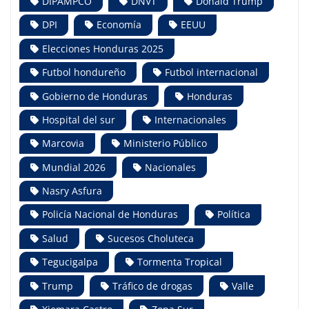
DIPAMPCO
DNVT
Donald Trump
DPI
Economía
EEUU
Elecciones Honduras 2025
Futbol hondureño
Futbol internacional
Gobierno de Honduras
Honduras
Hospital del sur
Internacionales
Marcovia
Ministerio Público
Mundial 2026
Nacionales
Nasry Asfura
Policía Nacional de Honduras
Política
Salud
Sucesos Choluteca
Tegucigalpa
Tormenta Tropical
Trump
Tráfico de drogas
Valle