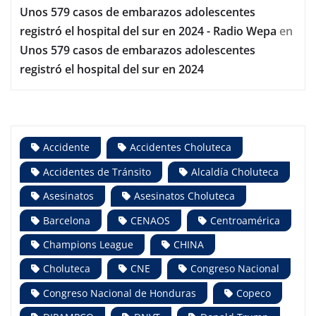
Unos 579 casos de embarazos adolescentes
registró el hospital del sur en 2024 - Radio Wepa
en
Unos 579 casos de embarazos adolescentes
registró el hospital del sur en 2024
Accidente
Accidentes Choluteca
Accidentes de Tránsito
Alcaldía Choluteca
Asesinatos
Asesinatos Choluteca
Barcelona
CENAOS
Centroamérica
Champions League
CHINA
Choluteca
CNE
Congreso Nacional
Congreso Nacional de Honduras
Copeco