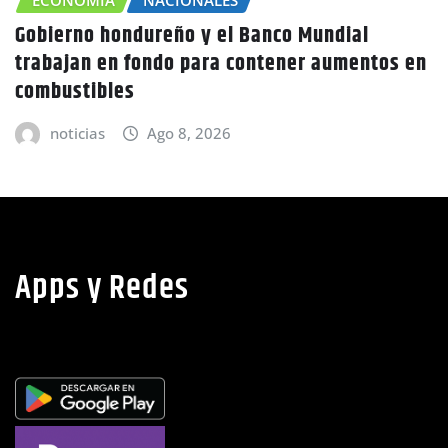
CHOLUTECA
ZONA SUR
en
Canícula agravaría la sequía en Honduras
advierte Copeco
noticias
Ago 8, 2026
Apps y Redes