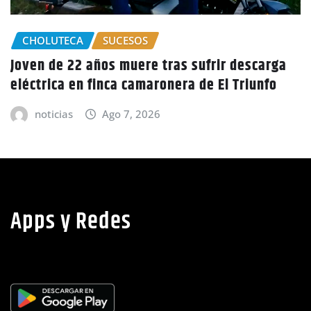
arga
GOBIERNO HONDURAS
NACIONALES
fo
CIDH escucha denuncias por uso de juicio
políticos y debilidad de la independencia
judicial en Honduras
noticias
Ago 6, 2026
Apps y Redes