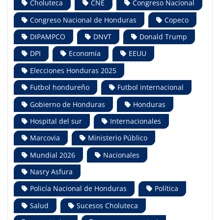
Choluteca
CNE
Congreso Nacional
Congreso Nacional de Honduras
Copeco
DIPAMPCO
DNVT
Donald Trump
DPI
Economía
EEUU
Elecciones Honduras 2025
Futbol hondureño
Futbol internacional
Gobierno de Honduras
Honduras
Hospital del sur
Internacionales
Marcovia
Ministerio Público
Mundial 2026
Nacionales
Nasry Asfura
Policía Nacional de Honduras
Política
Salud
Sucesos Choluteca