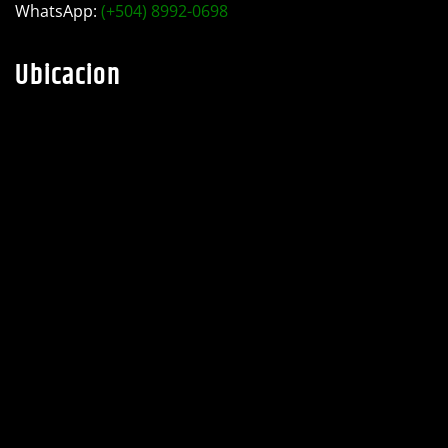
taller industrial Motiño.
Teléfono:
(+504) 2782-0525
WhatsApp:
(+504) 8992-0698
Ubicacion