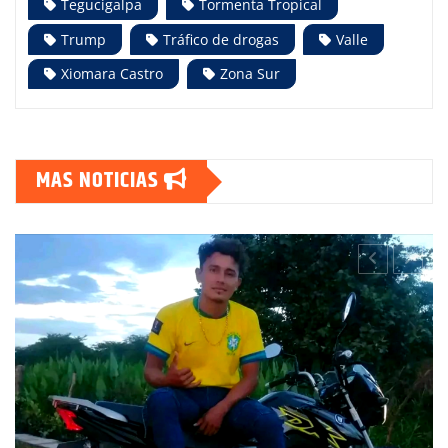
Tegucigalpa
Tormenta Tropical
Trump
Tráfico de drogas
Valle
Xiomara Castro
Zona Sur
MAS NOTICIAS