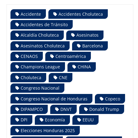
Accidente
Accidentes Choluteca
Accidentes de Tránsito
Alcaldía Choluteca
Asesinatos
Asesinatos Choluteca
Barcelona
CENAOS
Centroamérica
Champions League
CHINA
Choluteca
CNE
Congreso Nacional
Congreso Nacional de Honduras
Copeco
DIPAMPCO
DNVT
Donald Trump
DPI
Economía
EEUU
Elecciones Honduras 2025