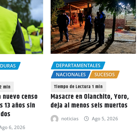
DEPARTAMENTALES
NDURAS
NACIONALES
SUCESOS
Masacre en Olanchito, Yoro,
a nuevo censo
deja al menos seis muertos
s 13 años sin
ados
noticias
Ago 5, 2026
Ago 6, 2026