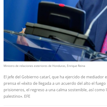
Ministro de relaciones exteriores de Honduras, Enrique Reina
El jefe del Gobierno catarí, que ha ejercido de mediador 
prensa el «éxito de llegada a un acuerdo del alto el fuego
prisioneros, el regreso a una calma sostenible, así como 
palestino». EFE