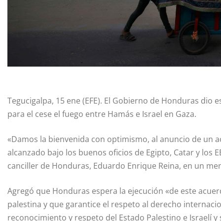
Tegucigalpa, 15 ene (EFE). El Gobierno de Honduras dio 
para el cese el fuego entre Hamás e Israel en Gaza.
«Damos la bienvenida con optimismo, al anuncio de un ac
alcanzado bajo los buenos oficios de Egipto, Catar y los E
canciller de Honduras, Eduardo Enrique Reina, en un mens
Agregó que Honduras espera la ejecución «de este acuerdo
palestina y que garantice el respeto al derecho internaci
reconocimiento y respeto del Estado Palestino e Israelí y 