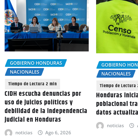
GOBIERNO HONDURAS
GOBIERNO HO
NACIONALES
NACIONALES
CIDH escucha denuncias por
Honduras inici
uso de juicios políticos y
poblacional tra
debilidad de la independencia
datos actualiz
judicial en Honduras
noticias
noticias
Ago 6, 2026