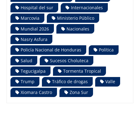
Hospital del sur
Internacionales
Marcovia
Ministerio Público
Mundial 2026
Nacionales
Nasry Asfura
Policía Nacional de Honduras
Política
Salud
Sucesos Choluteca
Tegucigalpa
Tormenta Tropical
Trump
Tráfico de drogas
Valle
Xiomara Castro
Zona Sur