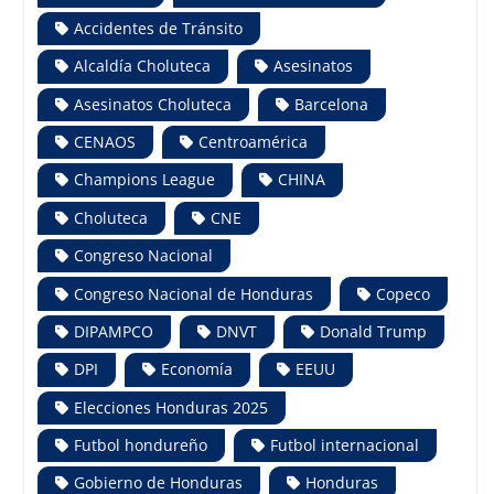
Accidentes de Tránsito
Alcaldía Choluteca
Asesinatos
Asesinatos Choluteca
Barcelona
CENAOS
Centroamérica
Champions League
CHINA
Choluteca
CNE
Congreso Nacional
Congreso Nacional de Honduras
Copeco
DIPAMPCO
DNVT
Donald Trump
DPI
Economía
EEUU
Elecciones Honduras 2025
Futbol hondureño
Futbol internacional
Gobierno de Honduras
Honduras