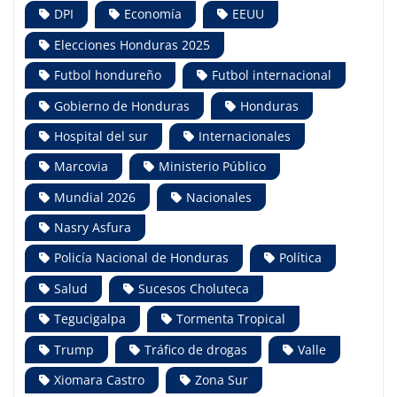
DPI
Economía
EEUU
Elecciones Honduras 2025
Futbol hondureño
Futbol internacional
Gobierno de Honduras
Honduras
Hospital del sur
Internacionales
Marcovia
Ministerio Público
Mundial 2026
Nacionales
Nasry Asfura
Policía Nacional de Honduras
Política
Salud
Sucesos Choluteca
Tegucigalpa
Tormenta Tropical
Trump
Tráfico de drogas
Valle
Xiomara Castro
Zona Sur