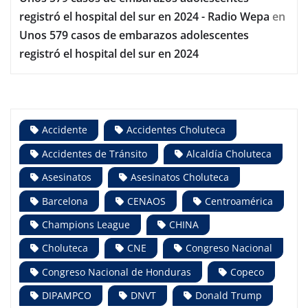
registró el hospital del sur en 2024 - Radio Wepa
en
Unos 579 casos de embarazos adolescentes
registró el hospital del sur en 2024
Accidente
Accidentes Choluteca
Accidentes de Tránsito
Alcaldía Choluteca
Asesinatos
Asesinatos Choluteca
Barcelona
CENAOS
Centroamérica
Champions League
CHINA
Choluteca
CNE
Congreso Nacional
Congreso Nacional de Honduras
Copeco
DIPAMPCO
DNVT
Donald Trump