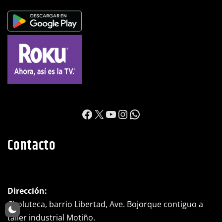
https://www.facebook.c
X
YouTube
Instagram
WhatsApp
Contacto
Dirección:
Choluteca, barrio Libertad, Ave. Bojorque contiguo a
taller industrial Motiño.