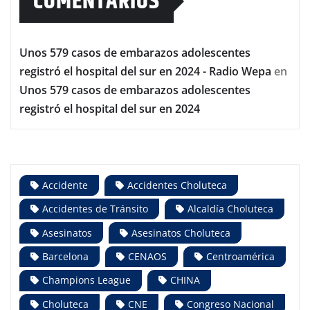
COMENTARIOS
Unos 579 casos de embarazos adolescentes
registró el hospital del sur en 2024 - Radio Wepa
en
Unos 579 casos de embarazos adolescentes
registró el hospital del sur en 2024
Accidente
Accidentes Choluteca
Accidentes de Tránsito
Alcaldía Choluteca
Asesinatos
Asesinatos Choluteca
Barcelona
CENAOS
Centroamérica
Champions League
CHINA
Choluteca
CNE
Congreso Nacional