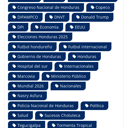
Congreso Nacional de Honduras
Copeco
DIPAMPCO
DNVT
Donald Trump
DPI
Economía
EEUU
Elecciones Honduras 2025
Futbol hondureño
Futbol internacional
Gobierno de Honduras
Honduras
Hospital del sur
Internacionales
Marcovia
Ministerio Público
Mundial 2026
Nacionales
Nasry Asfura
Policía Nacional de Honduras
Política
Salud
Sucesos Choluteca
Tegucigalpa
Tormenta Tropical