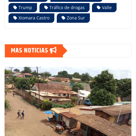
Trump
Tráfico de drogas
Valle
Xiomara Castro
Zona Sur
MAS NOTICIAS