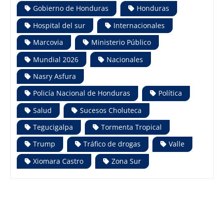
Gobierno de Honduras
Honduras
Hospital del sur
Internacionales
Marcovia
Ministerio Público
Mundial 2026
Nacionales
Nasry Asfura
Policía Nacional de Honduras
Política
Salud
Sucesos Choluteca
Tegucigalpa
Tormenta Tropical
Trump
Tráfico de drogas
Valle
Xiomara Castro
Zona Sur