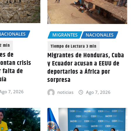
NACIONALES
MIGRANTES
NACIONALES
nes de
Migrantes de Honduras, Cuba
ontan crisis
y Ecuador acusan a EEUU de
 falta de
deportarlos a África por
uía
sorpresa
Ago 7, 2026
noticias
Ago 7, 2026