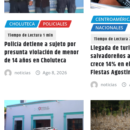
CENTROAMÉRIC
CHOLUTECA
POLICIALES
NACIONALES
Policía detiene a sujeto por
Llegada de tur
presunta violación de menor
salvadoreños 
de 14 años en Choluteca
crece 14% en el
Fiestas Agosti
noticias
Ago 8, 2026
noticias