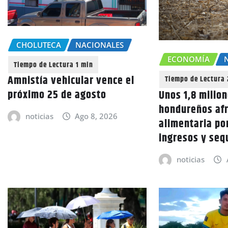
CHOLUTECA
NACIONALES
ECONOMÍA
Amnistía vehicular vence el
próximo 25 de agosto
Unos 1,8 millo
hondureños afr
noticias
Ago 8, 2026
alimentaria por
ingresos y seq
noticias