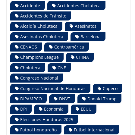
Accidente
Accidentes Choluteca
Accidentes de Tránsito
Alcaldía Choluteca
Asesinatos
Asesinatos Choluteca
Barcelona
CENAOS
Centroamérica
Champions League
CHINA
Choluteca
CNE
Congreso Nacional
Congreso Nacional de Honduras
Copeco
DIPAMPCO
DNVT
Donald Trump
DPI
Economía
EEUU
Elecciones Honduras 2025
Futbol hondureño
Futbol internacional