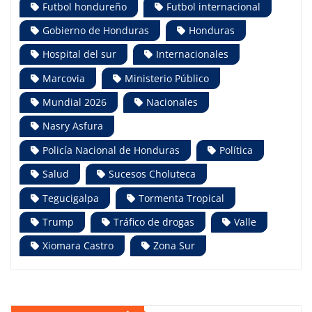
Futbol hondureño
Futbol internacional
Gobierno de Honduras
Honduras
Hospital del sur
Internacionales
Marcovia
Ministerio Público
Mundial 2026
Nacionales
Nasry Asfura
Policía Nacional de Honduras
Política
Salud
Sucesos Choluteca
Tegucigalpa
Tormenta Tropical
Trump
Tráfico de drogas
Valle
Xiomara Castro
Zona Sur