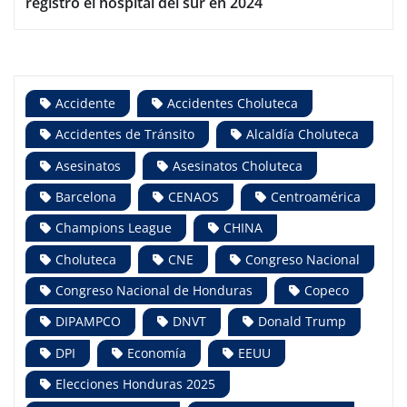
registró el hospital del sur en 2024
Accidente
Accidentes Choluteca
Accidentes de Tránsito
Alcaldía Choluteca
Asesinatos
Asesinatos Choluteca
Barcelona
CENAOS
Centroamérica
Champions League
CHINA
Choluteca
CNE
Congreso Nacional
Congreso Nacional de Honduras
Copeco
DIPAMPCO
DNVT
Donald Trump
DPI
Economía
EEUU
Elecciones Honduras 2025