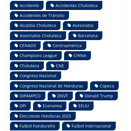
Accidente
Accidentes Choluteca
Accidentes de Tránsito
Alcaldía Choluteca
Asesinatos
Asesinatos Choluteca
Barcelona
CENAOS
Centroamérica
Champions League
CHINA
Choluteca
CNE
Congreso Nacional
Congreso Nacional de Honduras
Copeco
DIPAMPCO
DNVT
Donald Trump
DPI
Economía
EEUU
Elecciones Honduras 2025
Futbol hondureño
Futbol internacional