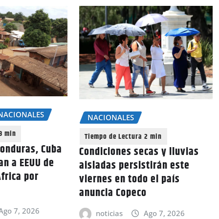
NACIONALES
NACIONALES
Honduras, Cuba
Condiciones secas y lluvias
an a EEUU de
aisladas persistirán este
frica por
viernes en todo el país
anuncia Copeco
Ago 7, 2026
noticias
Ago 7, 2026