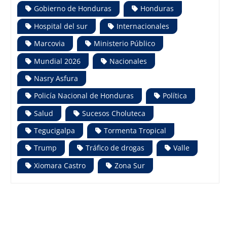
Gobierno de Honduras
Honduras
Hospital del sur
Internacionales
Marcovia
Ministerio Público
Mundial 2026
Nacionales
Nasry Asfura
Policía Nacional de Honduras
Política
Salud
Sucesos Choluteca
Tegucigalpa
Tormenta Tropical
Trump
Tráfico de drogas
Valle
Xiomara Castro
Zona Sur