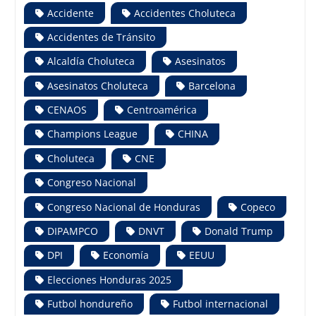
Accidente
Accidentes Choluteca
Accidentes de Tránsito
Alcaldía Choluteca
Asesinatos
Asesinatos Choluteca
Barcelona
CENAOS
Centroamérica
Champions League
CHINA
Choluteca
CNE
Congreso Nacional
Congreso Nacional de Honduras
Copeco
DIPAMPCO
DNVT
Donald Trump
DPI
Economía
EEUU
Elecciones Honduras 2025
Futbol hondureño
Futbol internacional