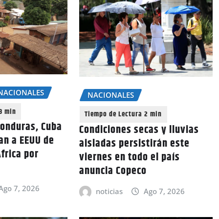
NACIONALES
NACIONALES
Honduras, Cuba
Condiciones secas y lluvias
an a EEUU de
aisladas persistirán este
frica por
viernes en todo el país
anuncia Copeco
Ago 7, 2026
noticias
Ago 7, 2026