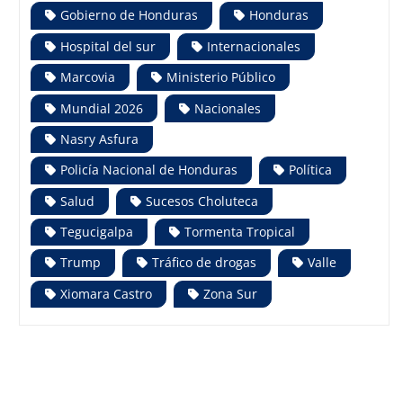
Gobierno de Honduras
Honduras
Hospital del sur
Internacionales
Marcovia
Ministerio Público
Mundial 2026
Nacionales
Nasry Asfura
Policía Nacional de Honduras
Política
Salud
Sucesos Choluteca
Tegucigalpa
Tormenta Tropical
Trump
Tráfico de drogas
Valle
Xiomara Castro
Zona Sur