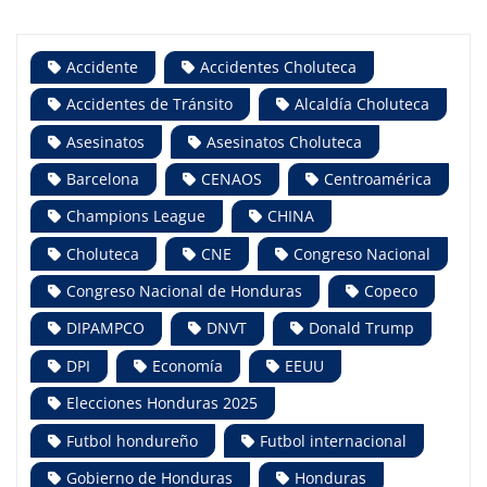
Accidente
Accidentes Choluteca
Accidentes de Tránsito
Alcaldía Choluteca
Asesinatos
Asesinatos Choluteca
Barcelona
CENAOS
Centroamérica
Champions League
CHINA
Choluteca
CNE
Congreso Nacional
Congreso Nacional de Honduras
Copeco
DIPAMPCO
DNVT
Donald Trump
DPI
Economía
EEUU
Elecciones Honduras 2025
Futbol hondureño
Futbol internacional
Gobierno de Honduras
Honduras