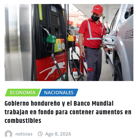
CHOLUTECA
ZONA SUR
n
Canícula agravaría la sequía en Honduras
advierte Copeco
noticias
Ago 8, 2026