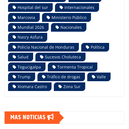
Hospital del sur
Internacionales
Marcovia
Ministerio Público
Mundial 2026
Nacionales
Nasry Asfura
Policía Nacional de Honduras
Política
Salud
Sucesos Choluteca
Tegucigalpa
Tormenta Tropical
Trump
Tráfico de drogas
Valle
Xiomara Castro
Zona Sur
MAS NOTICIAS