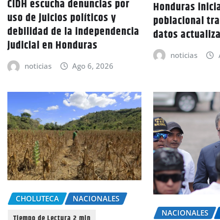
CIDH escucha denuncias por
Honduras inici
uso de juicios políticos y
poblacional tra
debilidad de la independencia
datos actualiz
judicial en Honduras
noticias
noticias
Ago 6, 2026
CHOLUTECA
NACIONALES
NACIONALES