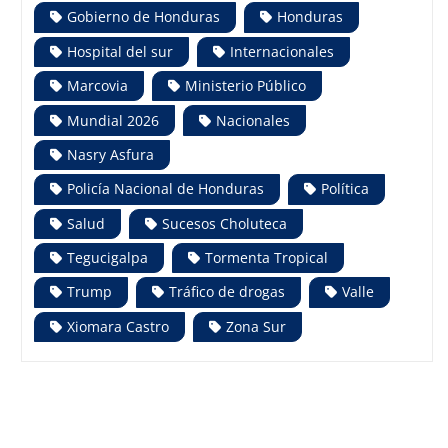
Gobierno de Honduras
Honduras
Hospital del sur
Internacionales
Marcovia
Ministerio Público
Mundial 2026
Nacionales
Nasry Asfura
Policía Nacional de Honduras
Política
Salud
Sucesos Choluteca
Tegucigalpa
Tormenta Tropical
Trump
Tráfico de drogas
Valle
Xiomara Castro
Zona Sur