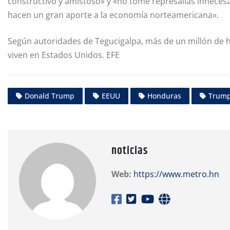
constructivo y amistoso» y «no tome represalias innece
hacen un gran aporte a la economía norteamericana».
Según autoridades de Tegucigalpa, más de un millón de 
viven en Estados Unidos. EFE
Donald Trump
EEUU
Honduras
Trum
noticias
Web:
https://www.metro.hn