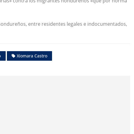
sarias» contra los migrantes hondureños «que por norma
hondureños, entre residentes legales e indocumentados,
p
Xiomara Castro