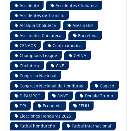
Accidente
Accidentes Choluteca
Accidentes de Tránsito
Alcaldía Choluteca
Asesinatos
Asesinatos Choluteca
Barcelona
CENAOS
Centroamérica
Champions League
CHINA
Choluteca
CNE
Congreso Nacional
Congreso Nacional de Honduras
Copeco
DIPAMPCO
DNVT
Donald Trump
DPI
Economía
EEUU
Elecciones Honduras 2025
Futbol hondureño
Futbol internacional