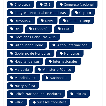
Choluteca
CNE
Congreso Nacional
Congreso Nacional de Honduras
Copeco
DIPAMPCO
DNVT
Donald Trump
DPI
Economía
EEUU
Elecciones Honduras 2025
Futbol hondureño
Futbol internacional
Gobierno de Honduras
Honduras
Hospital del sur
Internacionales
Marcovia
Ministerio Público
Mundial 2026
Nacionales
Nasry Asfura
Policía Nacional de Honduras
Política
Salud
Sucesos Choluteca