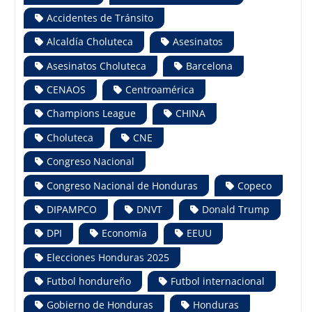
Accidentes de Tránsito
Alcaldía Choluteca
Asesinatos
Asesinatos Choluteca
Barcelona
CENAOS
Centroamérica
Champions League
CHINA
Choluteca
CNE
Congreso Nacional
Congreso Nacional de Honduras
Copeco
DIPAMPCO
DNVT
Donald Trump
DPI
Economía
EEUU
Elecciones Honduras 2025
Futbol hondureño
Futbol internacional
Gobierno de Honduras
Honduras