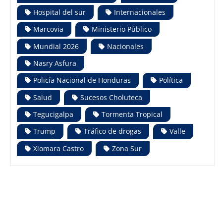
Hospital del sur
Internacionales
Marcovia
Ministerio Público
Mundial 2026
Nacionales
Nasry Asfura
Policía Nacional de Honduras
Política
Salud
Sucesos Choluteca
Tegucigalpa
Tormenta Tropical
Trump
Tráfico de drogas
Valle
Xiomara Castro
Zona Sur