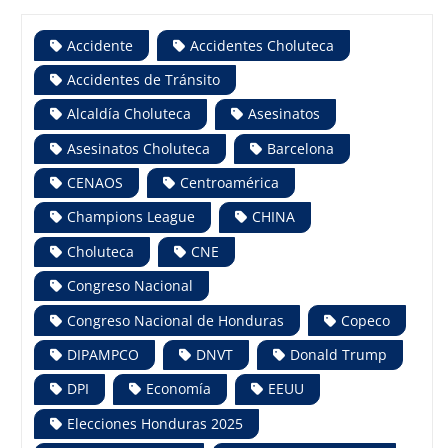
Accidente
Accidentes Choluteca
Accidentes de Tránsito
Alcaldía Choluteca
Asesinatos
Asesinatos Choluteca
Barcelona
CENAOS
Centroamérica
Champions League
CHINA
Choluteca
CNE
Congreso Nacional
Congreso Nacional de Honduras
Copeco
DIPAMPCO
DNVT
Donald Trump
DPI
Economía
EEUU
Elecciones Honduras 2025