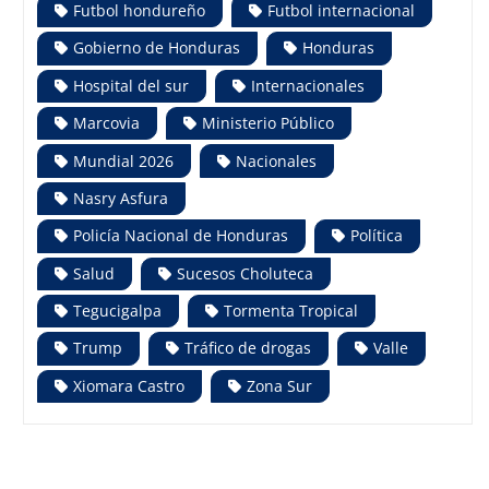
Futbol hondureño
Futbol internacional
Gobierno de Honduras
Honduras
Hospital del sur
Internacionales
Marcovia
Ministerio Público
Mundial 2026
Nacionales
Nasry Asfura
Policía Nacional de Honduras
Política
Salud
Sucesos Choluteca
Tegucigalpa
Tormenta Tropical
Trump
Tráfico de drogas
Valle
Xiomara Castro
Zona Sur