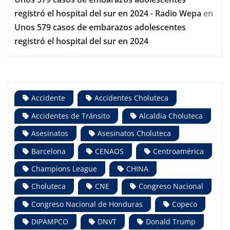
registró el hospital del sur en 2024 - Radio Wepa
en
Unos 579 casos de embarazos adolescentes
registró el hospital del sur en 2024
Accidente
Accidentes Choluteca
Accidentes de Tránsito
Alcaldía Choluteca
Asesinatos
Asesinatos Choluteca
Barcelona
CENAOS
Centroamérica
Champions League
CHINA
Choluteca
CNE
Congreso Nacional
Congreso Nacional de Honduras
Copeco
DIPAMPCO
DNVT
Donald Trump