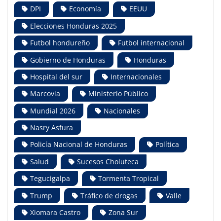
DPI
Economía
EEUU
Elecciones Honduras 2025
Futbol hondureño
Futbol internacional
Gobierno de Honduras
Honduras
Hospital del sur
Internacionales
Marcovia
Ministerio Público
Mundial 2026
Nacionales
Nasry Asfura
Policía Nacional de Honduras
Política
Salud
Sucesos Choluteca
Tegucigalpa
Tormenta Tropical
Trump
Tráfico de drogas
Valle
Xiomara Castro
Zona Sur