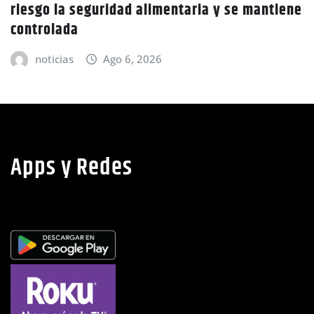
Policía Nacional desaloja a campesinos de
ne
tierras en El Tulito, Choluteca
noticias
Ago 6, 2026
Apps y Redes