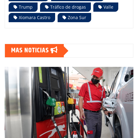
Trump
Tráfico de drogas
Valle
Xiomara Castro
Zona Sur
MAS NOTICIAS