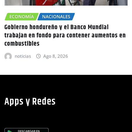
CHOLUTECA
ZONA SUR
s en
Canícula agravaría la sequía en Honduras
advierte Copeco
noticias
Ago 8, 2026
Apps y Redes