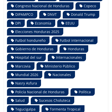
Congreso Nacional de Honduras
Copeco
DIPAMPCO
DNVT
Donald Trump
DPI
Economía
EEUU
Elecciones Honduras 2025
Futbol hondureño
Futbol internacional
Gobierno de Honduras
Honduras
Hospital del sur
Internacionales
Marcovia
Ministerio Público
Mundial 2026
Nacionales
Nasry Asfura
Policía Nacional de Honduras
Política
Salud
Sucesos Choluteca
Tegucigalpa
Tormenta Tropical