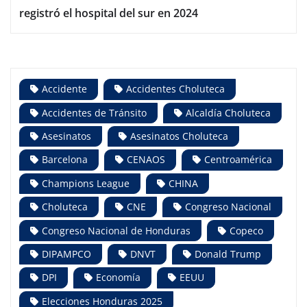
registró el hospital del sur en 2024
Accidente
Accidentes Choluteca
Accidentes de Tránsito
Alcaldía Choluteca
Asesinatos
Asesinatos Choluteca
Barcelona
CENAOS
Centroamérica
Champions League
CHINA
Choluteca
CNE
Congreso Nacional
Congreso Nacional de Honduras
Copeco
DIPAMPCO
DNVT
Donald Trump
DPI
Economía
EEUU
Elecciones Honduras 2025