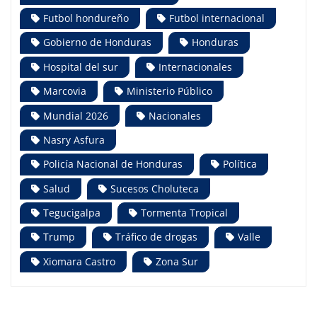
Futbol hondureño
Futbol internacional
Gobierno de Honduras
Honduras
Hospital del sur
Internacionales
Marcovia
Ministerio Público
Mundial 2026
Nacionales
Nasry Asfura
Policía Nacional de Honduras
Política
Salud
Sucesos Choluteca
Tegucigalpa
Tormenta Tropical
Trump
Tráfico de drogas
Valle
Xiomara Castro
Zona Sur