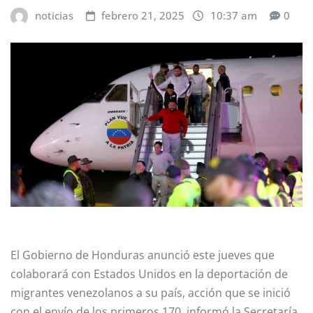
noticias
febrero 21, 2025
10:37 am
0
El Gobierno de Honduras anunció este jueves que
colaborará con Estados Unidos en la deportación de
migrantes venezolanos a su país, acción que se inició
con el envío de los primeros 170, informó la Secretaría