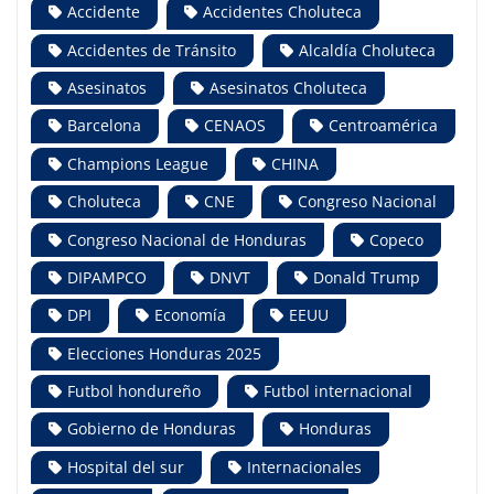
Accidente
Accidentes Choluteca
Accidentes de Tránsito
Alcaldía Choluteca
Asesinatos
Asesinatos Choluteca
Barcelona
CENAOS
Centroamérica
Champions League
CHINA
Choluteca
CNE
Congreso Nacional
Congreso Nacional de Honduras
Copeco
DIPAMPCO
DNVT
Donald Trump
DPI
Economía
EEUU
Elecciones Honduras 2025
Futbol hondureño
Futbol internacional
Gobierno de Honduras
Honduras
Hospital del sur
Internacionales