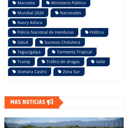
Marcovia
Ministerio Público
Mundial 2026
Nacionales
Nasry Asfura
Policía Nacional de Honduras
Política
Salud
Sucesos Choluteca
Tegucigalpa
Tormenta Tropical
Trump
Tráfico de drogas
Valle
Xiomara Castro
Zona Sur
MAS NOTICIAS