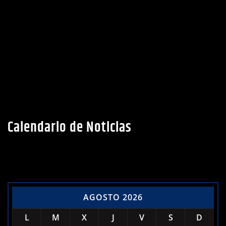
Calendario de Noticias
AGOSTO 2026
L
M
X
J
V
S
D