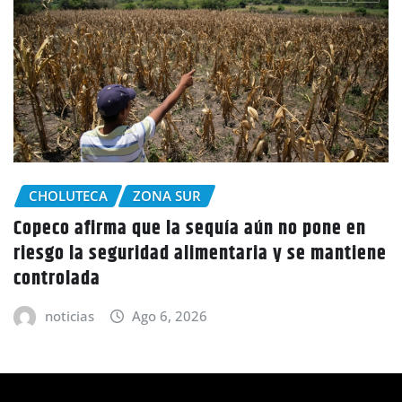
CHOLUTECA
e en
Policía Nacional desaloja a campesinos 
ntiene
tierras en El Tulito, Choluteca
noticias
Ago 6, 2026