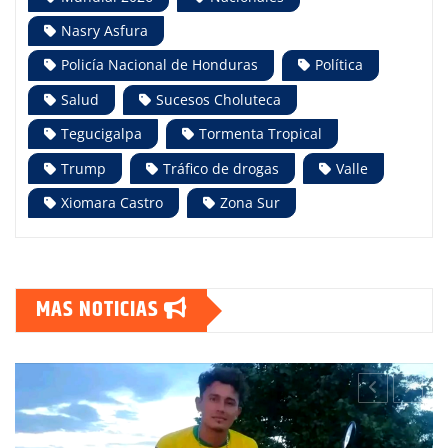
Nasry Asfura
Policía Nacional de Honduras
Política
Salud
Sucesos Choluteca
Tegucigalpa
Tormenta Tropical
Trump
Tráfico de drogas
Valle
Xiomara Castro
Zona Sur
MAS NOTICIAS