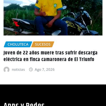
arga
GOBIERNO HONDURAS
NACIONALES
fo
CIDH escucha denuncias por uso de juicio
políticos y debilidad de la independencia
judicial en Honduras
noticias
Ago 6, 2026