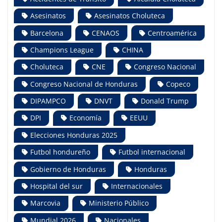
Asesinatos
Asesinatos Choluteca
Barcelona
CENAOS
Centroamérica
Champions League
CHINA
Choluteca
CNE
Congreso Nacional
Congreso Nacional de Honduras
Copeco
DIPAMPCO
DNVT
Donald Trump
DPI
Economía
EEUU
Elecciones Honduras 2025
Futbol hondureño
Futbol internacional
Gobierno de Honduras
Honduras
Hospital del sur
Internacionales
Marcovia
Ministerio Público
Mundial 2026
Nacionales