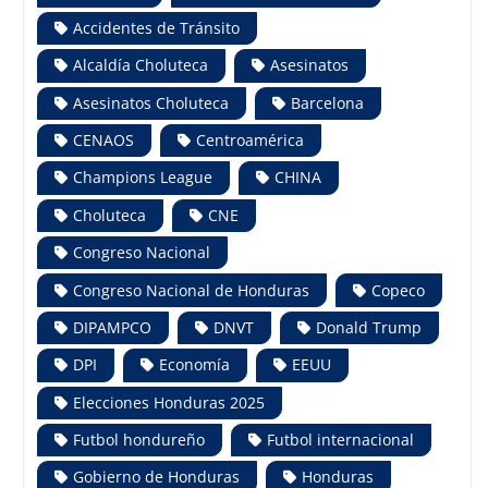
Accidentes de Tránsito
Alcaldía Choluteca
Asesinatos
Asesinatos Choluteca
Barcelona
CENAOS
Centroamérica
Champions League
CHINA
Choluteca
CNE
Congreso Nacional
Congreso Nacional de Honduras
Copeco
DIPAMPCO
DNVT
Donald Trump
DPI
Economía
EEUU
Elecciones Honduras 2025
Futbol hondureño
Futbol internacional
Gobierno de Honduras
Honduras