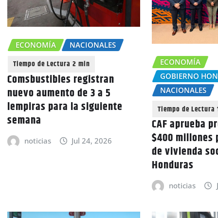
ECONOMÍA
NACIONALES
ECONOMÍA
GOBIERNO HO
Comsbustibles registran
nuevo aumento de 3 a 5
NACIONALES
lempiras para la siguiente
semana
CAF aprueba p
$400 millones
noticias
Jul 24, 2026
de vivienda so
Honduras
noticias