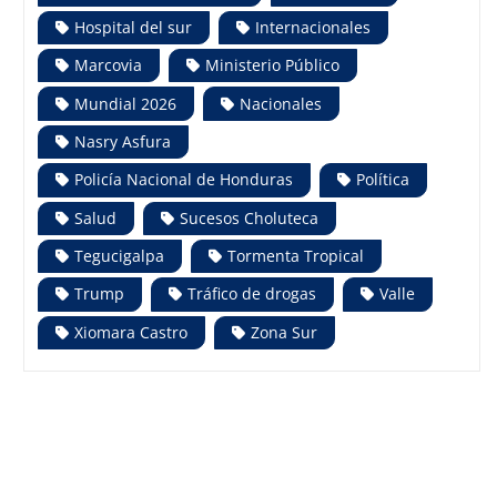
Hospital del sur
Internacionales
Marcovia
Ministerio Público
Mundial 2026
Nacionales
Nasry Asfura
Policía Nacional de Honduras
Política
Salud
Sucesos Choluteca
Tegucigalpa
Tormenta Tropical
Trump
Tráfico de drogas
Valle
Xiomara Castro
Zona Sur