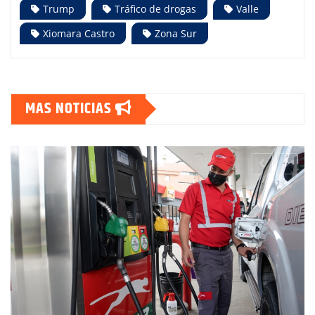
Trump
Tráfico de drogas
Valle
Xiomara Castro
Zona Sur
MAS NOTICIAS