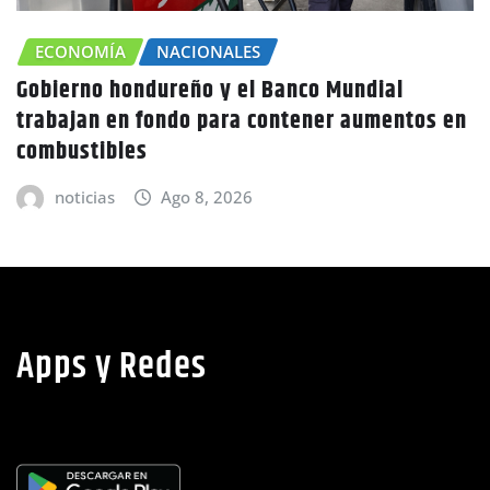
CHOLUTECA
ZONA SUR
Canícula agravaría la sequía en Honduras
advierte Copeco
noticias
Ago 8, 2026
Apps y Redes