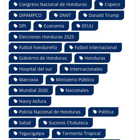
Congreso Nacional de Honduras
Copeco
DIPAMPCO
DNVT
Donald Trump
DPI
Economía
EEUU
Elecciones Honduras 2025
Futbol hondureño
Futbol internacional
Gobierno de Honduras
Honduras
Hospital del sur
Internacionales
Marcovia
Ministerio Público
Mundial 2026
Nacionales
Nasry Asfura
Policía Nacional de Honduras
Política
Salud
Sucesos Choluteca
Tegucigalpa
Tormenta Tropical