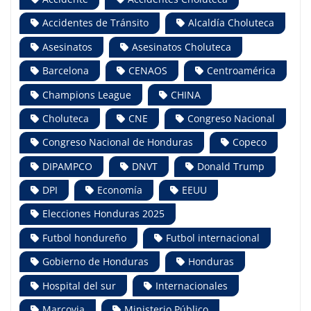
Accidentes de Tránsito
Alcaldía Choluteca
Asesinatos
Asesinatos Choluteca
Barcelona
CENAOS
Centroamérica
Champions League
CHINA
Choluteca
CNE
Congreso Nacional
Congreso Nacional de Honduras
Copeco
DIPAMPCO
DNVT
Donald Trump
DPI
Economía
EEUU
Elecciones Honduras 2025
Futbol hondureño
Futbol internacional
Gobierno de Honduras
Honduras
Hospital del sur
Internacionales
Marcovia
Ministerio Público