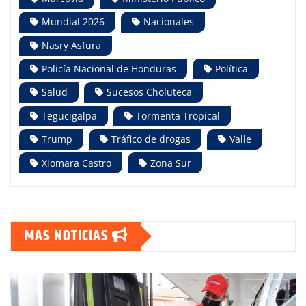
Mundial 2026
Nacionales
Nasry Asfura
Policía Nacional de Honduras
Política
Salud
Sucesos Choluteca
Tegucigalpa
Tormenta Tropical
Trump
Tráfico de drogas
Valle
Xiomara Castro
Zona Sur
MAS NOTICIAS