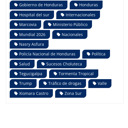
Gobierno de Honduras
Honduras
Hospital del sur
Internacionales
Marcovia
Ministerio Público
Mundial 2026
Nacionales
Nasry Asfura
Policía Nacional de Honduras
Política
Salud
Sucesos Choluteca
Tegucigalpa
Tormenta Tropical
Trump
Tráfico de drogas
Valle
Xiomara Castro
Zona Sur