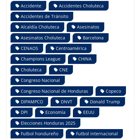
Accidente
Accidentes Choluteca
Accidentes de Tránsito
Alcaldía Choluteca
Asesinatos
Asesinatos Choluteca
Barcelona
CENAOS
Centroamérica
Champions League
CHINA
Choluteca
CNE
Congreso Nacional
Congreso Nacional de Honduras
Copeco
DIPAMPCO
DNVT
Donald Trump
DPI
Economía
EEUU
Elecciones Honduras 2025
Futbol hondureño
Futbol internacional