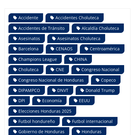
Accidente
Accidentes Choluteca
Accidentes de Tránsito
Alcaldía Choluteca
Asesinatos
Asesinatos Choluteca
Barcelona
CENAOS
Centroamérica
Champions League
CHINA
Choluteca
CNE
Congreso Nacional
Congreso Nacional de Honduras
Copeco
DIPAMPCO
DNVT
Donald Trump
DPI
Economía
EEUU
Elecciones Honduras 2025
Futbol hondureño
Futbol internacional
Gobierno de Honduras
Honduras