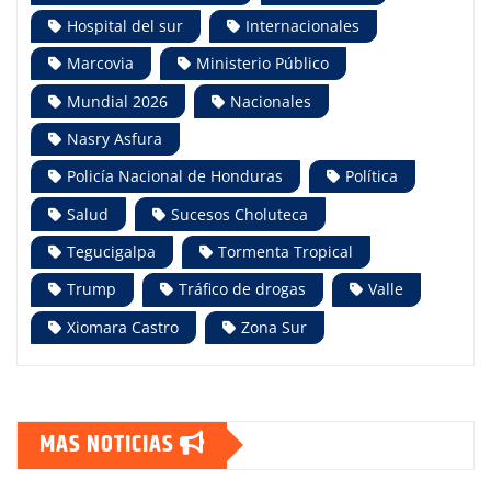
Hospital del sur
Internacionales
Marcovia
Ministerio Público
Mundial 2026
Nacionales
Nasry Asfura
Policía Nacional de Honduras
Política
Salud
Sucesos Choluteca
Tegucigalpa
Tormenta Tropical
Trump
Tráfico de drogas
Valle
Xiomara Castro
Zona Sur
MAS NOTICIAS