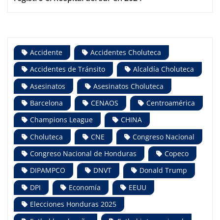
Accidente
Accidentes Choluteca
Accidentes de Tránsito
Alcaldía Choluteca
Asesinatos
Asesinatos Choluteca
Barcelona
CENAOS
Centroamérica
Champions League
CHINA
Choluteca
CNE
Congreso Nacional
Congreso Nacional de Honduras
Copeco
DIPAMPCO
DNVT
Donald Trump
DPI
Economía
EEUU
Elecciones Honduras 2025