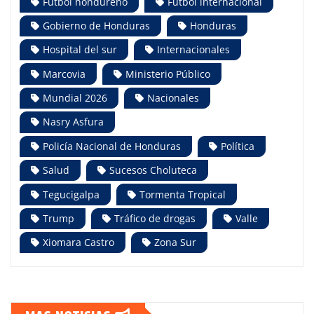
Futbol hondureño
Futbol internacional
Gobierno de Honduras
Honduras
Hospital del sur
Internacionales
Marcovia
Ministerio Público
Mundial 2026
Nacionales
Nasry Asfura
Policía Nacional de Honduras
Política
Salud
Sucesos Choluteca
Tegucigalpa
Tormenta Tropical
Trump
Tráfico de drogas
Valle
Xiomara Castro
Zona Sur