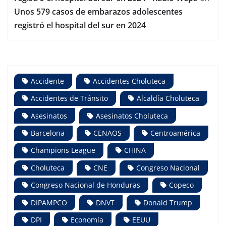
Unos 579 casos de embarazos adolescentes
registró el hospital del sur en 2024
Accidente
Accidentes Choluteca
Accidentes de Tránsito
Alcaldía Choluteca
Asesinatos
Asesinatos Choluteca
Barcelona
CENAOS
Centroamérica
Champions League
CHINA
Choluteca
CNE
Congreso Nacional
Congreso Nacional de Honduras
Copeco
DIPAMPCO
DNVT
Donald Trump
DPI
Economía
EEUU