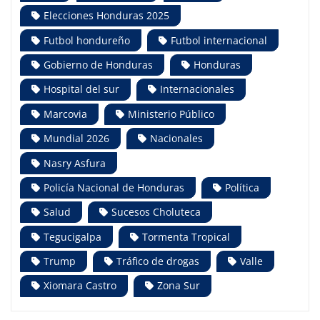
Elecciones Honduras 2025
Futbol hondureño
Futbol internacional
Gobierno de Honduras
Honduras
Hospital del sur
Internacionales
Marcovia
Ministerio Público
Mundial 2026
Nacionales
Nasry Asfura
Policía Nacional de Honduras
Política
Salud
Sucesos Choluteca
Tegucigalpa
Tormenta Tropical
Trump
Tráfico de drogas
Valle
Xiomara Castro
Zona Sur