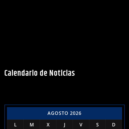
Calendario de Noticias
AGOSTO 2026
L
M
X
J
V
S
D