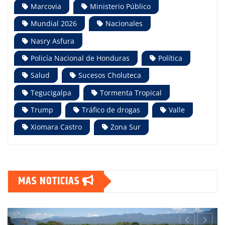
Marcovia
Ministerio Público
Mundial 2026
Nacionales
Nasry Asfura
Policía Nacional de Honduras
Política
Salud
Sucesos Choluteca
Tegucigalpa
Tormenta Tropical
Trump
Tráfico de drogas
Valle
Xiomara Castro
Zona Sur
MAS NOTICIAS