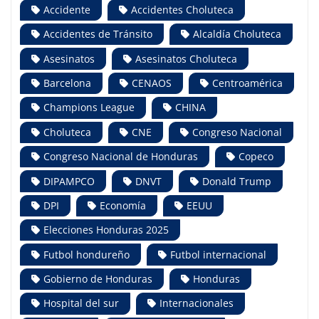
Accidente
Accidentes Choluteca
Accidentes de Tránsito
Alcaldía Choluteca
Asesinatos
Asesinatos Choluteca
Barcelona
CENAOS
Centroamérica
Champions League
CHINA
Choluteca
CNE
Congreso Nacional
Congreso Nacional de Honduras
Copeco
DIPAMPCO
DNVT
Donald Trump
DPI
Economía
EEUU
Elecciones Honduras 2025
Futbol hondureño
Futbol internacional
Gobierno de Honduras
Honduras
Hospital del sur
Internacionales