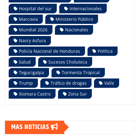
Hospital del sur
Internacionales
Marcovia
Ministerio Público
Mundial 2026
Nacionales
Nasry Asfura
Policía Nacional de Honduras
Política
Salud
Sucesos Choluteca
Tegucigalpa
Tormenta Tropical
Trump
Tráfico de drogas
Valle
Xiomara Castro
Zona Sur
MAS NOTICIAS