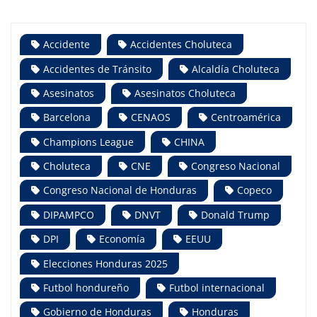
Accidente
Accidentes Choluteca
Accidentes de Tránsito
Alcaldía Choluteca
Asesinatos
Asesinatos Choluteca
Barcelona
CENAOS
Centroamérica
Champions League
CHINA
Choluteca
CNE
Congreso Nacional
Congreso Nacional de Honduras
Copeco
DIPAMPCO
DNVT
Donald Trump
DPI
Economía
EEUU
Elecciones Honduras 2025
Futbol hondureño
Futbol internacional
Gobierno de Honduras
Honduras