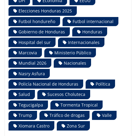
DPI
Economía
EEUU
Elecciones Honduras 2025
Futbol hondureño
Futbol internacional
Gobierno de Honduras
Honduras
Hospital del sur
Internacionales
Marcovia
Ministerio Público
Mundial 2026
Nacionales
Nasry Asfura
Policía Nacional de Honduras
Política
Salud
Sucesos Choluteca
Tegucigalpa
Tormenta Tropical
Trump
Tráfico de drogas
Valle
Xiomara Castro
Zona Sur