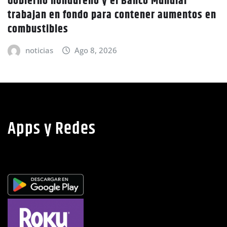
Gobierno hondureño y el Banco Mundial
trabajan en fondo para contener aumentos en
C
combustibles
a
noticias
Ago 8, 2026
Apps y Redes