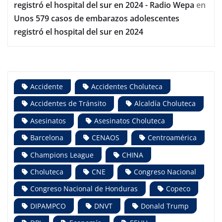
registró el hospital del sur en 2024 - Radio Wepa
en
Unos 579 casos de embarazos adolescentes
registró el hospital del sur en 2024
Accidente
Accidentes Choluteca
Accidentes de Tránsito
Alcaldía Choluteca
Asesinatos
Asesinatos Choluteca
Barcelona
CENAOS
Centroamérica
Champions League
CHINA
Choluteca
CNE
Congreso Nacional
Congreso Nacional de Honduras
Copeco
DIPAMPCO
DNVT
Donald Trump