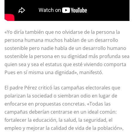
«Yo diría también que no olvidarse de la persona la
persona humana muchos hablan de un desarrollo
sostenible pero nadie habla de un desarrollo humano
sostenible la persona en su dignidad más profunda sea
quien sea y sea el estatus que esté viviendo comporta
Pues en sí misma una dignidad», manifestó.
El padre Pérez criticó las campañas electorales que
polarizan la sociedad o siembran odio en lugar de
enfocarse en propuestas concretas. «Todas las
campañas deberían centrarse en un ideal común:
fortalecer la educación, la salud, la seguridad, el
empleo y mejorar la calidad de vida de la población»,