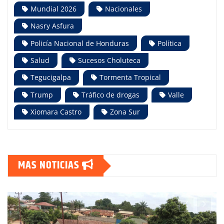
Mundial 2026
Nacionales
Nasry Asfura
Policía Nacional de Honduras
Política
Salud
Sucesos Choluteca
Tegucigalpa
Tormenta Tropical
Trump
Tráfico de drogas
Valle
Xiomara Castro
Zona Sur
MAS NOTICIAS