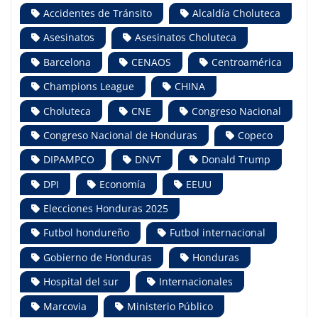
Accidentes de Tránsito
Alcaldía Choluteca
Asesinatos
Asesinatos Choluteca
Barcelona
CENAOS
Centroamérica
Champions League
CHINA
Choluteca
CNE
Congreso Nacional
Congreso Nacional de Honduras
Copeco
DIPAMPCO
DNVT
Donald Trump
DPI
Economía
EEUU
Elecciones Honduras 2025
Futbol hondureño
Futbol internacional
Gobierno de Honduras
Honduras
Hospital del sur
Internacionales
Marcovia
Ministerio Público