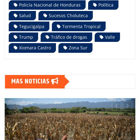
Policía Nacional de Honduras
Política
Salud
Sucesos Choluteca
Tegucigalpa
Tormenta Tropical
Trump
Tráfico de drogas
Valle
Xiomara Castro
Zona Sur
MAS NOTICIAS