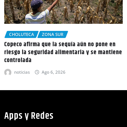
CHOLUTECA
en
Policía Nacional desaloja a campesinos de
iene
tierras en El Tulito, Choluteca
noticias
Ago 6, 2026
Apps y Redes