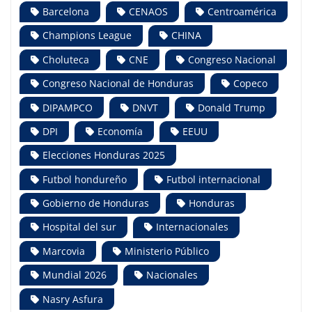
Barcelona
CENAOS
Centroamérica
Champions League
CHINA
Choluteca
CNE
Congreso Nacional
Congreso Nacional de Honduras
Copeco
DIPAMPCO
DNVT
Donald Trump
DPI
Economía
EEUU
Elecciones Honduras 2025
Futbol hondureño
Futbol internacional
Gobierno de Honduras
Honduras
Hospital del sur
Internacionales
Marcovia
Ministerio Público
Mundial 2026
Nacionales
Nasry Asfura