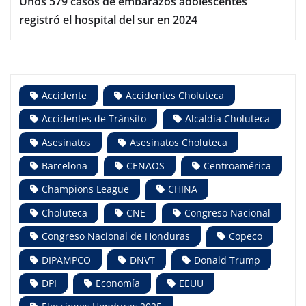
Unos 579 casos de embarazos adolescentes
registró el hospital del sur en 2024
Accidente
Accidentes Choluteca
Accidentes de Tránsito
Alcaldía Choluteca
Asesinatos
Asesinatos Choluteca
Barcelona
CENAOS
Centroamérica
Champions League
CHINA
Choluteca
CNE
Congreso Nacional
Congreso Nacional de Honduras
Copeco
DIPAMPCO
DNVT
Donald Trump
DPI
Economía
EEUU