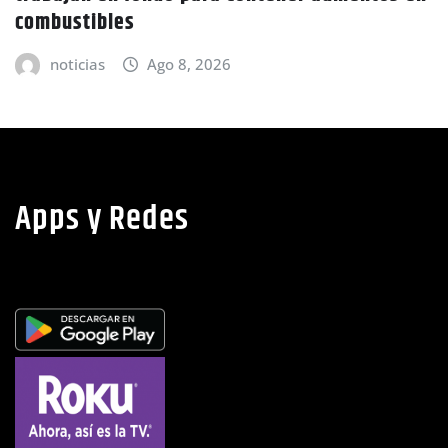
C
combustibles
a
noticias
Ago 8, 2026
Apps y Redes