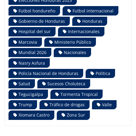
Elecciones Honduras 2025
Futbol hondureño
Futbol internacional
Gobierno de Honduras
Honduras
Hospital del sur
Internacionales
Marcovia
Ministerio Público
Mundial 2026
Nacionales
Nasry Asfura
Policía Nacional de Honduras
Política
Salud
Sucesos Choluteca
Tegucigalpa
Tormenta Tropical
Trump
Tráfico de drogas
Valle
Xiomara Castro
Zona Sur