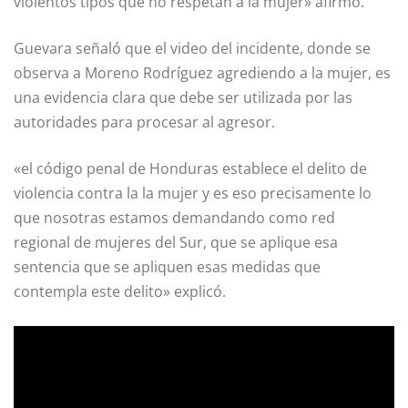
violentos tipos que no respetan a la mujer» afirmó.
Guevara señaló que el video del incidente, donde se
observa a Moreno Rodríguez agrediendo a la mujer, es
una evidencia clara que debe ser utilizada por las
autoridades para procesar al agresor.
«el código penal de Honduras establece el delito de
violencia contra la la mujer y es eso precisamente lo
que nosotras estamos demandando como red
regional de mujeres del Sur, que se aplique esa
sentencia que se apliquen esas medidas que
contempla este delito» explicó.