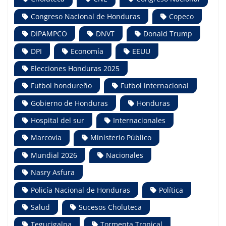
Congreso Nacional de Honduras
Copeco
DIPAMPCO
DNVT
Donald Trump
DPI
Economía
EEUU
Elecciones Honduras 2025
Futbol hondureño
Futbol internacional
Gobierno de Honduras
Honduras
Hospital del sur
Internacionales
Marcovia
Ministerio Público
Mundial 2026
Nacionales
Nasry Asfura
Policía Nacional de Honduras
Política
Salud
Sucesos Choluteca
Tegucigalpa
Tormenta Tropical