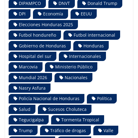
DIPAMPCO
DNVT
Donald Trump
DPI
Economía
EEUU
Elecciones Honduras 2025
Futbol hondureño
Futbol internacional
Gobierno de Honduras
Honduras
Hospital del sur
Internacionales
Marcovia
Ministerio Público
Mundial 2026
Nacionales
Nasry Asfura
Policía Nacional de Honduras
Política
Salud
Sucesos Choluteca
Tegucigalpa
Tormenta Tropical
Trump
Tráfico de drogas
Valle