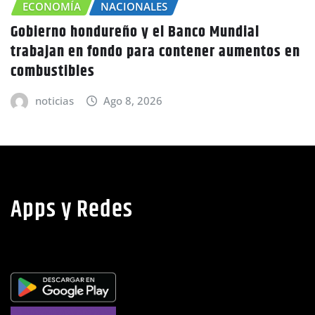
ACIONALES
reño y el Banco Mundial
CHOLUTECA
Z
ndo para contener aumentos en
Canícula agrava
advierte Copec
Ago 8, 2026
noticias
A
Apps y Redes