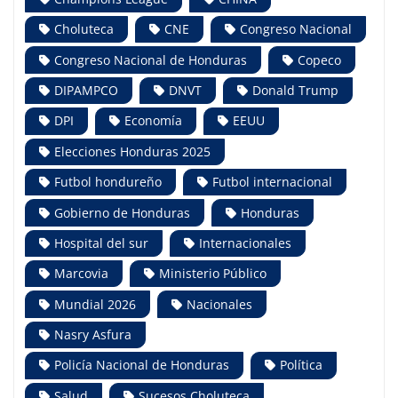
Choluteca
CNE
Congreso Nacional
Congreso Nacional de Honduras
Copeco
DIPAMPCO
DNVT
Donald Trump
DPI
Economía
EEUU
Elecciones Honduras 2025
Futbol hondureño
Futbol internacional
Gobierno de Honduras
Honduras
Hospital del sur
Internacionales
Marcovia
Ministerio Público
Mundial 2026
Nacionales
Nasry Asfura
Policía Nacional de Honduras
Política
Salud
Sucesos Choluteca