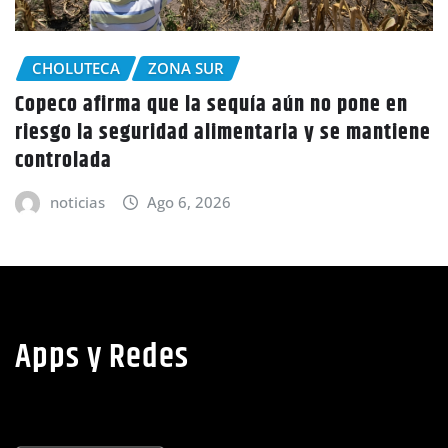
CHOLUTECA
no pone en
Policía Nacional desaloja a campe
y se mantiene
tierras en El Tulito, Choluteca
noticias
Ago 6, 2026
Apps y Redes