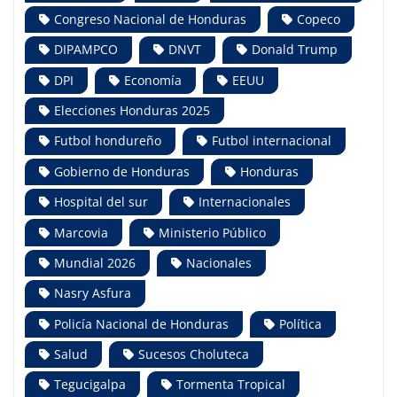
Congreso Nacional de Honduras
Copeco
DIPAMPCO
DNVT
Donald Trump
DPI
Economía
EEUU
Elecciones Honduras 2025
Futbol hondureño
Futbol internacional
Gobierno de Honduras
Honduras
Hospital del sur
Internacionales
Marcovia
Ministerio Público
Mundial 2026
Nacionales
Nasry Asfura
Policía Nacional de Honduras
Política
Salud
Sucesos Choluteca
Tegucigalpa
Tormenta Tropical