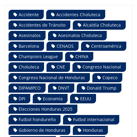
Accidente
Accidentes Choluteca
Accidentes de Tránsito
Alcaldía Choluteca
Asesinatos
Asesinatos Choluteca
Barcelona
CENAOS
Centroamérica
Champions League
CHINA
Choluteca
CNE
Congreso Nacional
Congreso Nacional de Honduras
Copeco
DIPAMPCO
DNVT
Donald Trump
DPI
Economía
EEUU
Elecciones Honduras 2025
Futbol hondureño
Futbol internacional
Gobierno de Honduras
Honduras