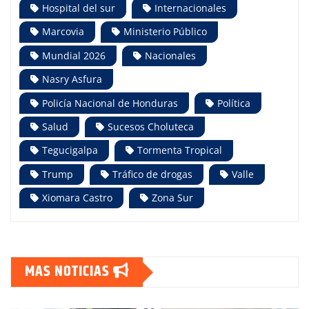
Hospital del sur
Internacionales
Marcovia
Ministerio Público
Mundial 2026
Nacionales
Nasry Asfura
Policía Nacional de Honduras
Política
Salud
Sucesos Choluteca
Tegucigalpa
Tormenta Tropical
Trump
Tráfico de drogas
Valle
Xiomara Castro
Zona Sur
MAS NOTICIAS