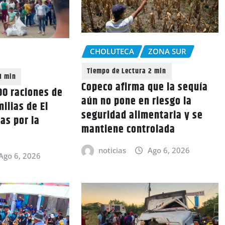
CHOLUTECA
ZONA SUR
Copeco afirma que la sequía
0 raciones de
aún no pone en riesgo la
ilias de El
seguridad alimentaria y se
as por la
mantiene controlada
noticias
Ago 6, 2026
Ago 6, 2026