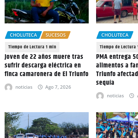
CHOLUTECA
SUCESOS
CHOLUTECA
Joven de 22 años muere tras
PMA entrega 50
sufrir descarga eléctrica en
alimentos a fam
finca camaronera de El Triunfo
Triunfo afectad
sequía
noticias
Ago 7, 2026
noticias