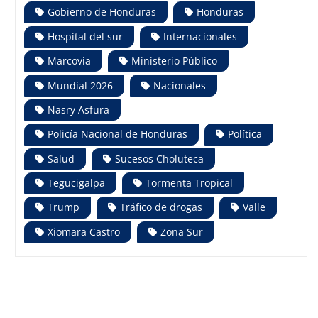
Gobierno de Honduras
Honduras
Hospital del sur
Internacionales
Marcovia
Ministerio Público
Mundial 2026
Nacionales
Nasry Asfura
Policía Nacional de Honduras
Política
Salud
Sucesos Choluteca
Tegucigalpa
Tormenta Tropical
Trump
Tráfico de drogas
Valle
Xiomara Castro
Zona Sur