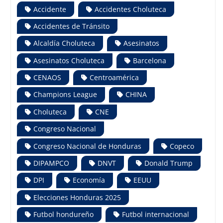
Accidente
Accidentes Choluteca
Accidentes de Tránsito
Alcaldía Choluteca
Asesinatos
Asesinatos Choluteca
Barcelona
CENAOS
Centroamérica
Champions League
CHINA
Choluteca
CNE
Congreso Nacional
Congreso Nacional de Honduras
Copeco
DIPAMPCO
DNVT
Donald Trump
DPI
Economía
EEUU
Elecciones Honduras 2025
Futbol hondureño
Futbol internacional