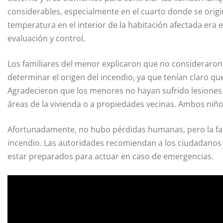
considerables, especialmente en el cuarto donde se orig
temperatura en el interior de la habitación afectada era 
evaluación y control.
Los familiares del menor explicaron que no consideraron 
determinar el origen del incendio, ya que tenían claro q
Agradecieron que los menores no hayan sufrido lesiones 
áreas de la vivienda o a propiedades vecinas. Ambos niñ
Afortunadamente, no hubo pérdidas humanas, pero la fami
incendio. Las autoridades recomiendan a los ciudadanos 
estar preparados para actuar en caso de emergencias.