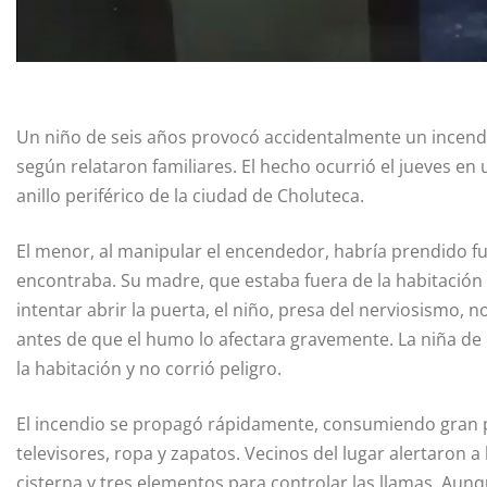
Un niño de seis años provocó accidentalmente un incend
según relataron familiares. El hecho ocurrió el jueves en
anillo periférico de la ciudad de Choluteca.
El menor, al manipular el encendedor, habría prendido 
encontraba. Su madre, que estaba fuera de la habitación 
intentar abrir la puerta, el niño, presa del nerviosismo, 
antes de que el humo lo afectara gravemente. La niña de
la habitación y no corrió peligro.
El incendio se propagó rápidamente, consumiendo gran p
televisores, ropa y zapatos. Vecinos del lugar alertaron 
cisterna y tres elementos para controlar las llamas. Aunqu