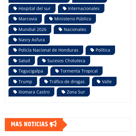
Hospital del sur
Internacionales
Marcovia
Ministerio Público
Mundial 2026
Nacionales
Nasry Asfura
Policía Nacional de Honduras
Política
Salud
Sucesos Choluteca
Tegucigalpa
Tormenta Tropical
Trump
Tráfico de drogas
Valle
Xiomara Castro
Zona Sur
MAS NOTICIAS