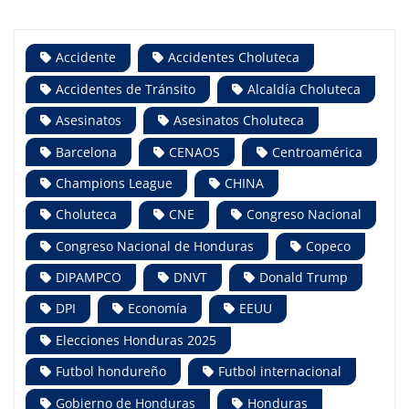
Accidente
Accidentes Choluteca
Accidentes de Tránsito
Alcaldía Choluteca
Asesinatos
Asesinatos Choluteca
Barcelona
CENAOS
Centroamérica
Champions League
CHINA
Choluteca
CNE
Congreso Nacional
Congreso Nacional de Honduras
Copeco
DIPAMPCO
DNVT
Donald Trump
DPI
Economía
EEUU
Elecciones Honduras 2025
Futbol hondureño
Futbol internacional
Gobierno de Honduras
Honduras