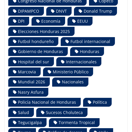
Congreso Nacional de Honduras
Copeco
DIPAMPCO
DNVT
Donald Trump
DPI
Economía
EEUU
Elecciones Honduras 2025
Futbol hondureño
Futbol internacional
Gobierno de Honduras
Honduras
Hospital del sur
Internacionales
Marcovia
Ministerio Público
Mundial 2026
Nacionales
Nasry Asfura
Policía Nacional de Honduras
Política
Salud
Sucesos Choluteca
Tegucigalpa
Tormenta Tropical