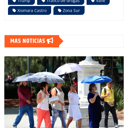
Trump
Tráfico de drogas
Valle
Xiomara Castro
Zona Sur
MAS NOTICIAS