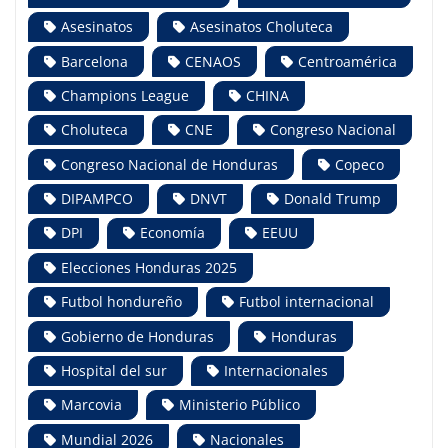
Asesinatos
Asesinatos Choluteca
Barcelona
CENAOS
Centroamérica
Champions League
CHINA
Choluteca
CNE
Congreso Nacional
Congreso Nacional de Honduras
Copeco
DIPAMPCO
DNVT
Donald Trump
DPI
Economía
EEUU
Elecciones Honduras 2025
Futbol hondureño
Futbol internacional
Gobierno de Honduras
Honduras
Hospital del sur
Internacionales
Marcovia
Ministerio Público
Mundial 2026
Nacionales