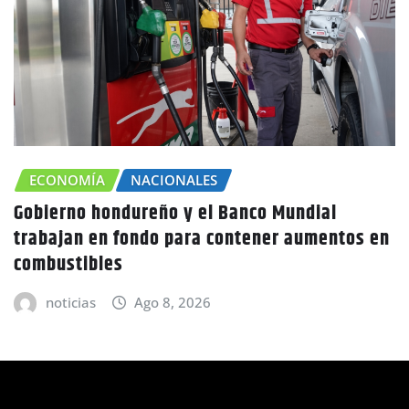
CONOMÍA
NACIONALES
ierno hondureño y el Banco Mundial
CH
bajan en fondo para contener aumentos en
Caní
bustibles
advi
noticias
Ago 8, 2026