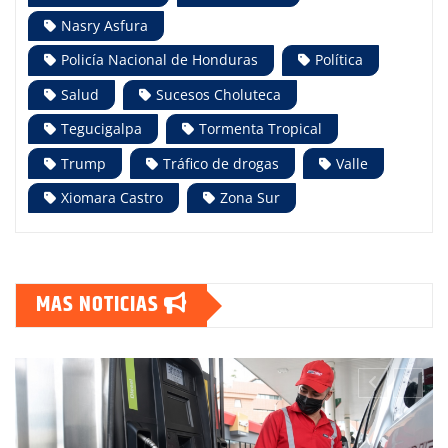
Nasry Asfura
Policía Nacional de Honduras
Política
Salud
Sucesos Choluteca
Tegucigalpa
Tormenta Tropical
Trump
Tráfico de drogas
Valle
Xiomara Castro
Zona Sur
MAS NOTICIAS