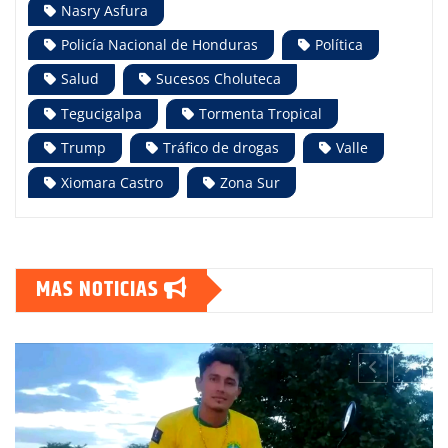
Nasry Asfura
Policía Nacional de Honduras
Política
Salud
Sucesos Choluteca
Tegucigalpa
Tormenta Tropical
Trump
Tráfico de drogas
Valle
Xiomara Castro
Zona Sur
MAS NOTICIAS