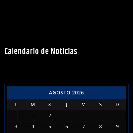
Calendario de Noticias
AGOSTO 2026
L
M
X
J
V
S
D