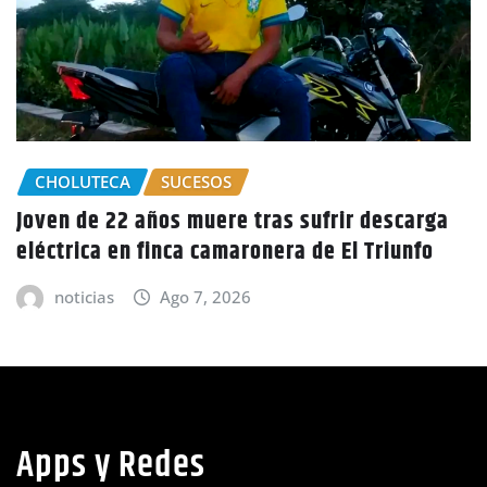
rga
GOBIERNO HONDURAS
NACIONALES
o
CIDH escucha denuncias por uso de juicios
políticos y debilidad de la independencia
judicial en Honduras
noticias
Ago 6, 2026