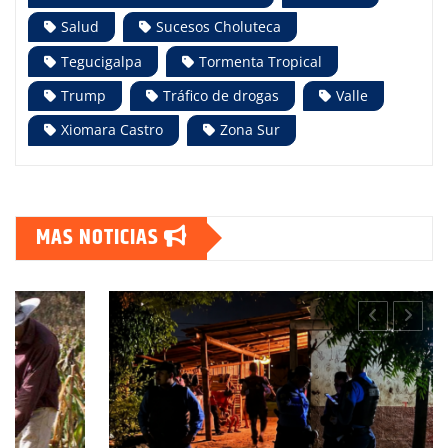
Salud
Sucesos Choluteca
Tegucigalpa
Tormenta Tropical
Trump
Tráfico de drogas
Valle
Xiomara Castro
Zona Sur
MAS NOTICIAS