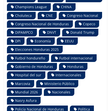
Champions League
CHINA
Choluteca
CNE
Congreso Nacional
Congreso Nacional de Honduras
Copeco
DIPAMPCO
DNVT
Donald Trump
DPI
Economía
EEUU
Elecciones Honduras 2025
Futbol hondureño
Futbol internacional
Gobierno de Honduras
Honduras
Hospital del sur
Internacionales
Marcovia
Ministerio Público
Mundial 2026
Nacionales
Nasry Asfura
Policía Nacional de Honduras
Política