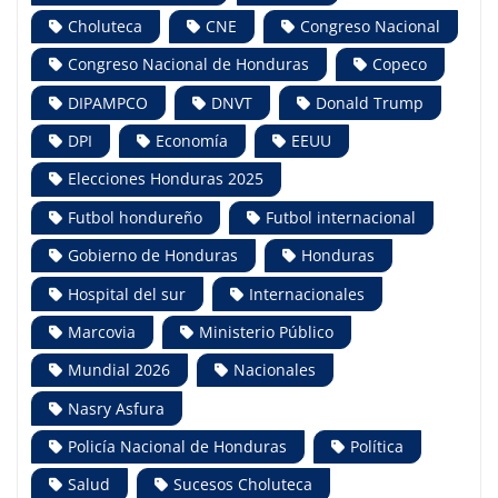
Choluteca
CNE
Congreso Nacional
Congreso Nacional de Honduras
Copeco
DIPAMPCO
DNVT
Donald Trump
DPI
Economía
EEUU
Elecciones Honduras 2025
Futbol hondureño
Futbol internacional
Gobierno de Honduras
Honduras
Hospital del sur
Internacionales
Marcovia
Ministerio Público
Mundial 2026
Nacionales
Nasry Asfura
Policía Nacional de Honduras
Política
Salud
Sucesos Choluteca