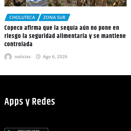
CHOLUTECA
 pone en
Policía Nacional desaloja a campesin
e mantiene
tierras en El Tulito, Choluteca
noticias
Ago 6, 2026
Apps y Redes