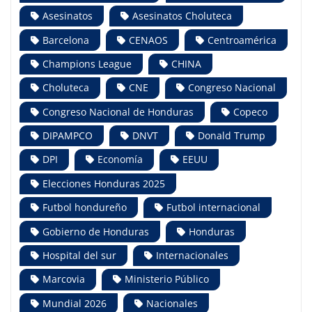
Asesinatos
Asesinatos Choluteca
Barcelona
CENAOS
Centroamérica
Champions League
CHINA
Choluteca
CNE
Congreso Nacional
Congreso Nacional de Honduras
Copeco
DIPAMPCO
DNVT
Donald Trump
DPI
Economía
EEUU
Elecciones Honduras 2025
Futbol hondureño
Futbol internacional
Gobierno de Honduras
Honduras
Hospital del sur
Internacionales
Marcovia
Ministerio Público
Mundial 2026
Nacionales