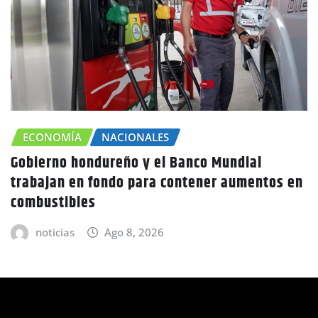
ECONOMÍA
NACIONALES
obierno hondureño y el Banco Mundial
rabajan en fondo para contener aumentos en
Ca
ombustibles
ad
noticias
Ago 8, 2026