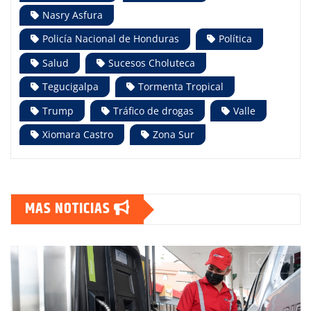
Nasry Asfura
Policía Nacional de Honduras
Política
Salud
Sucesos Choluteca
Tegucigalpa
Tormenta Tropical
Trump
Tráfico de drogas
Valle
Xiomara Castro
Zona Sur
MAS NOTICIAS