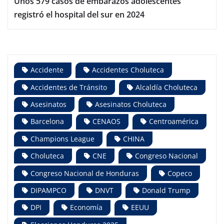
Unos 579 casos de embarazos adolescentes
registró el hospital del sur en 2024
Accidente
Accidentes Choluteca
Accidentes de Tránsito
Alcaldía Choluteca
Asesinatos
Asesinatos Choluteca
Barcelona
CENAOS
Centroamérica
Champions League
CHINA
Choluteca
CNE
Congreso Nacional
Congreso Nacional de Honduras
Copeco
DIPAMPCO
DNVT
Donald Trump
DPI
Economía
EEUU