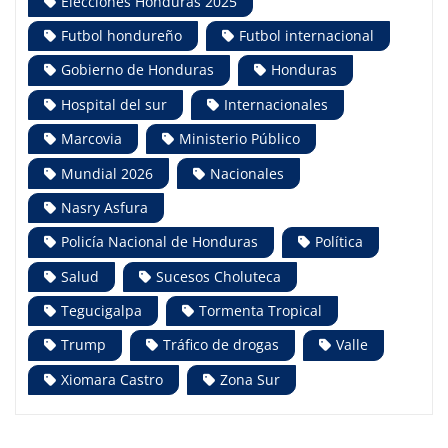
Elecciones Honduras 2025
Futbol hondureño
Futbol internacional
Gobierno de Honduras
Honduras
Hospital del sur
Internacionales
Marcovia
Ministerio Público
Mundial 2026
Nacionales
Nasry Asfura
Policía Nacional de Honduras
Política
Salud
Sucesos Choluteca
Tegucigalpa
Tormenta Tropical
Trump
Tráfico de drogas
Valle
Xiomara Castro
Zona Sur